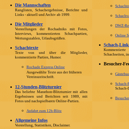
Die Mannschaften
Schachtr
Ranglisten, Schachergebnisse, Berichte und
Links - aktuell und Archiv ab 1999.
Schachva
Die Mitglieder
DWZ-Re
Vorstellungen der Rochadniks mit Fotos,
Interviews, kommentierten Schachpartien,
Online S
Wertungszahlen, Urlaubsgrüßen.
Schach-Link
Schachtexte
Kommentierte
Texte von und über die Mitglieder,
Schachseiten, in
kommentierte Partien, Humor.
Besucher-Fe
Rochade Express Online
Ausgewählte Texte aus der früheren
Gästebu
Vereinszeitschrift.
Schach-
12-Stunden-Blitzturnier
Schach-
Das beliebte Marathon-Blitzturnier mit allen
Ergebnissen und Berichten seit 1989, mit
Besuche
Fotos und nachspielbaren Online-Partien.
Anfahrt zum 12h-Blitz
Allgemeine Infos
Vorstellung, Statistiken, Disclaimer.