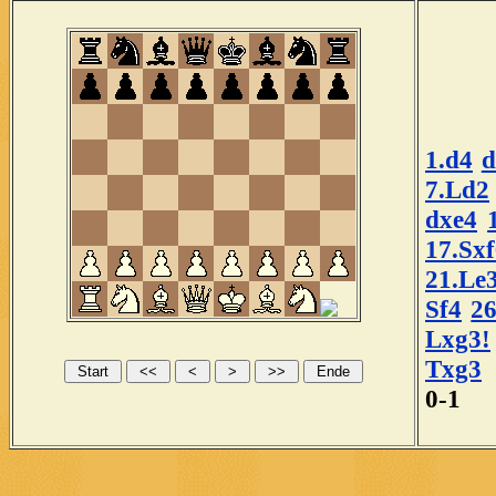
1.d4
d
7.Ld2
dxe4
17.Sx
21.Le
Sf4
2
Lxg3!
Txg3
0-1