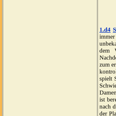
1.d4
S
immer
unbeka
dem 
Nachde
zum er
kontro
spielt
Schwie
Damen
ist be
nach d
der Pl