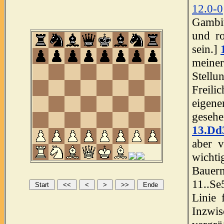
12.0-0
Gambit
und ro
sein.]
meiner
Stellu
Freili
eigen
geseh
13.Dd
aber 
wichti
Bauern
11..Se
Linie 
Inzwi