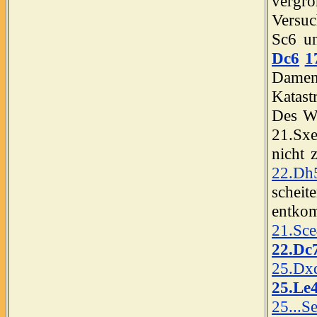
vergr
Versu
Sc6 u
Dc6
1
Damen
Katas
Des W
21.Sxe
nicht 
22.Dh
scheit
entko
21.Sc
22.Dc
25.Dx
25.Le
25...S