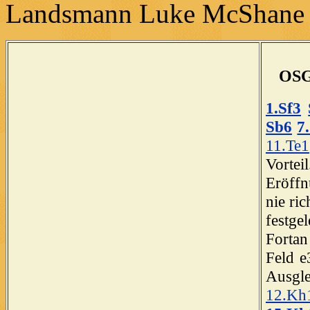
Landsmann Luke McShane 
OSG
1.Sf3
Sb6
7
11.Te1
Vortei
Eröffn
nie ri
festge
Fortan
Feld e
Ausgl
12.Kh