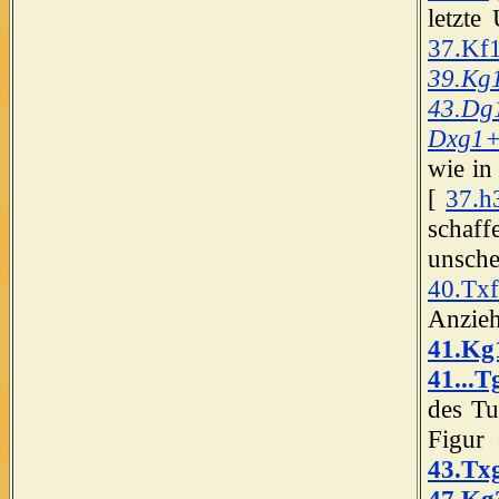
letzte
37.Kf
39.Kg
43.Dg
Dxg1
wie in
[
37.h
schaf
unsch
40.Tx
Anzie
41.Kg
41...T
des Tu
Figur 
43.Tx
47.Kg