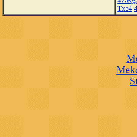
Txe4
Me
Meko
S