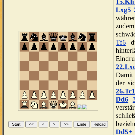
15.Kh
Lxg5
währe
zudem 
schwäc
Tf6
dü
hinte
Eindr
22.Lx
Damit 
der si
26.Tc
Dd6
verst
schlie
bezie
Dd5+